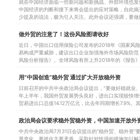
就在中国经济面临一些新问题和新挑战、外部环境也发
中国经济的判断和接下来将会提出的应对策略，自此揭
少提及的说法，极为引人关注。此外会议还强调，要做
做外贸的注意了！这份风险图请收好
近日，中国出口信用保险公司发布的2018年《国家
易构成严重威胁，建议出口企业加强海外市场风险防范
风险分析报告》。全球风险有所上升2018年的《报告
用“中国创造”稳外贸 通过扩大开放稳外资
日前召开的中共中央政治局会议提出，“要做好稳就业、
年上半年，我国外贸发展势头良好，进出口实现较快增
贸易进出口总值14.12万亿元，比去年同期增长7.9%。
政治局会议要求稳外贸稳外资，中国加速开放外
中共中央政治局7月31日会议提出的“稳外贸、稳外资
显变化。要抓住主要矛盾，采取针对性强的措施加以解