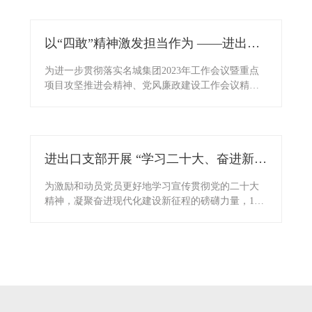
司7家所属参股公司参展；参展正式代表共计469
人。
以“四敢”精神激发担当作为 ——进出口
公司党支部开展主题党日活动
为进一步贯彻落实名城集团2023年工作会议暨重点
项目攻坚推进会精神、党风廉政建设工作会议精
神，2月24日下午，进出口公司党支部开展主题党日
活动。
进出口支部开展 “学习二十大、奋进新征
程”主题党日活动
为激励和动员党员更好地学习宣传贯彻党的二十大
精神，凝聚奋进现代化建设新征程的磅礴力量，11
月22日，苏州进出口（集团）有限公司党支部与党
建共建单位-苏州市贸促会支部、中亿丰罗普斯金铝
业股份有限公司支部联合开展“学习二十大、奋进新
征程”主题党日活动暨“走基地、看变化、聚力量”沉
浸式主题实践活动。