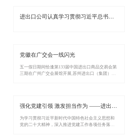
进出口公司认真学习贯彻习近平总书记
考察江苏重要讲话精神
党徽在广交会一线闪光
五一假日期间恰逢第133届中国进出口商品交易会第
三期在广州广交会展馆开展,苏州进出口（集团）有
限公司三期展位共计58个，涉及男女装、童装、内
衣、服装饰物及配件、运动服及休闲服、家用纺织
品、箱包、鞋、体育及旅游休闲用品、纺织原料面
料、食品、医药保健品及医疗器械等12个展区，共
强化党建引领 激发担当作为 ——进出口
有6家所属参股公司参展，参展正式代表共计216
人。第133届广交会一、二、三期苏州进出口（集
公司党支部召开党员大会
为学习贯彻习近平新时代中国特色社会主义思想和
团）有限公司共有展位149个，其中30个品牌展位，
党的二十大精神，深入推进党建工作各项任务落
74个绿色特装展位;共有恒润公司、恒祥公司、恒丰
实，3月28日，进出口公司党支部召开全体党员大
公司、恒生公司、恒发公司、纺丝轻公司和顺祺公
会。