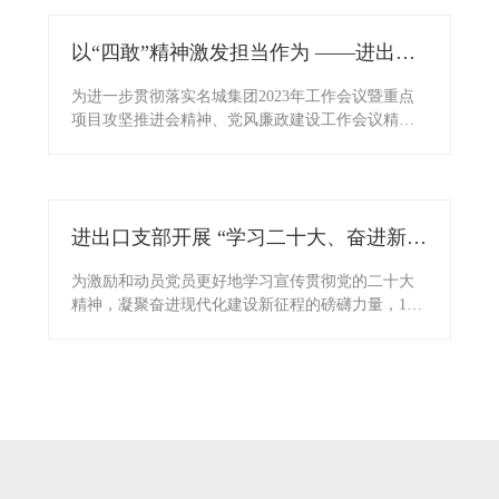
人。
以“四敢”精神激发担当作为 ——进出口
公司党支部开展主题党日活动
为进一步贯彻落实名城集团2023年工作会议暨重点
项目攻坚推进会精神、党风廉政建设工作会议精
神，2月24日下午，进出口公司党支部开展主题党日
活动。
进出口支部开展 “学习二十大、奋进新征
程”主题党日活动
为激励和动员党员更好地学习宣传贯彻党的二十大
精神，凝聚奋进现代化建设新征程的磅礴力量，11
月22日，苏州进出口（集团）有限公司党支部与党
建共建单位-苏州市贸促会支部、中亿丰罗普斯金铝
业股份有限公司支部联合开展“学习二十大、奋进新
征程”主题党日活动暨“走基地、看变化、聚力量”沉
浸式主题实践活动。