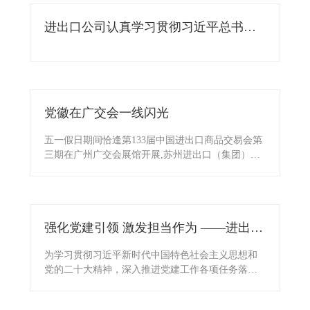
进出口公司认真学习贯彻习近平总书记
考察江苏重要讲话精神
党徽在广交会一线闪光
五一假日期间恰逢第133届中国进出口商品交易会第
三期在广州广交会展馆开展,苏州进出口（集团）有
限公司三期展位共计58个，涉及男女装、童装、内
衣、服装饰物及配件、运动服及休闲服、家用纺织
品、箱包、鞋、体育及旅游休闲用品、纺织原料面
料、食品、医药保健品及医疗器械等12个展区，共
强化党建引领 激发担当作为 ——进出口
有6家所属参股公司参展，参展正式代表共计216
人。第133届广交会一、二、三期苏州进出口（集
公司党支部召开党员大会
为学习贯彻习近平新时代中国特色社会主义思想和
团）有限公司共有展位149个，其中30个品牌展位，
党的二十大精神，深入推进党建工作各项任务落
74个绿色特装展位;共有恒润公司、恒祥公司、恒丰
实，3月28日，进出口公司党支部召开全体党员大
公司、恒生公司、恒发公司、纺丝轻公司和顺祺公
会。
司7家所属参股公司参展；参展正式代表共计469