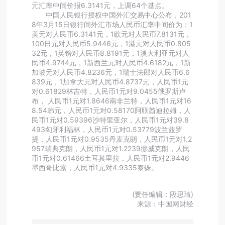
元汇率中间价报6.3141元，上调64个基点。
中国人民银行授权中国外汇交易中心公布，201
8年3月15日银行间外汇市场人民币汇率中间价为：1
美元对人民币6.3141元，1欧元对人民币7.8131元，
100日元对人民币5.9446元，1港元对人民币0.805
32元，1英镑对人民币8.8191元，1澳大利亚元对人
民币4.9744元，1新西兰元对人民币4.6182元，1新
加坡元对人民币4.8236元，1瑞士法郎对人民币6.6
839元，1加拿大元对人民币4.8737元，人民币1元
对0.61829林吉特，人民币1元对9.0455俄罗斯卢
布， 人民币1元对1.8646南非兰特，人民币1元对16
8.54韩元，人民币1元对0.58170阿联酋迪拉姆，人
民币1元对0.59396沙特里亚尔，人民币1元对39.8
493匈牙利福林，人民币1元对0.53779波兰兹罗
提，人民币1元对0.9535丹麦克朗，人民币1元对1.2
957瑞典克朗，人民币1元对1.2239挪威克朗，人民
币1元对0.61466土耳其里拉，人民币1元对2.9446
墨西哥比索，人民币1元对4.9335泰铢。
(责任编辑：段思琦)
来源：中国网财经